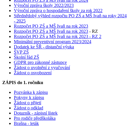
Rozpočet PO ZŠ a MŠ Ivaň na rok 2024
Výroční zpráva školy 2022/2023
Výroční zpráva o hospodaření školy za rok 2022
Střednědobý výhled rozpočtu PO ZŚ a MŠ Ivaň na roky 2024
- 2025
Rozpočet PO ZŚ a MŠ Ivaň na rok 2023
Rozpočet PO ZŚ a MŠ Ivaň na rok 2023
- RZ
Rozpočet PO ZŚ a MŠ Ivaň na rok 2023 - RZ 2
Minimální preventivní program 2023/2024
Dodatek ke ŠŘ - distanční výuka
ŠVP ZŠ
Školní řád ZŠ
GDPR pro zákonné zástupce
Žádost o uvolnění z vyučování
Žádost o osvobození
ZÁPIS do 1. ročníku
Pozvánka k zápisu
Pokyny k zápisu
Žádost o přijetí
Žádost o odklad
Dotazník - zápisní lístek
Pro rodiče předškoláka
Brašna - leták