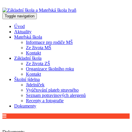
Toggle navigation
Úvod
Aktuality
Mateřská škola
Informace pro rodiče MŠ
Ze života MŠ
Kontakt
Základní škola
Ze života ZŠ
Organizace školního roku
Kontakt
Školní jídelna
Jidelníček
Vyúčtování plateb stravného
Seznam potravinových alergenů
Recepty a fotografie
Dokumenty
Dokumenty