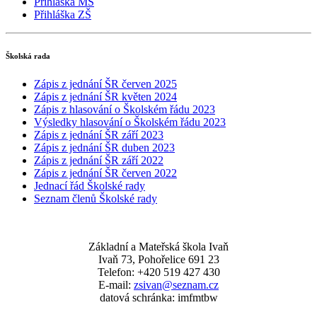
Přihláška MŠ
Přihláška ZŠ
Školská rada
Zápis z jednání ŠR červen 2025
Zápis z jednání ŠR květen 2024
Zápis z hlasování o Školském řádu 2023
Výsledky hlasování o Školském řádu 2023
Zápis z jednání ŠR září 2023
Zápis z jednání ŠR duben 2023
Zápis z jednání ŠR září 2022
Zápis z jednání ŠR červen 2022
Jednací řád Školské rady
Seznam členů Školské rady
Základní a Mateřská škola Ivaň
Ivaň 73, Pohořelice 691 23
Telefon: +420 519 427 430
E-mail:
zsivan@seznam.cz
datová schránka: imfmtbw