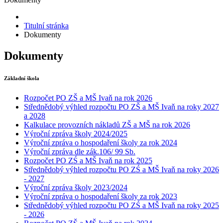
Titulní stránka
Dokumenty
Dokumenty
Základní škola
Rozpočet PO ZŠ a MŠ Ivaň na rok 2026
Střednědobý výhled rozpočtu PO ZŠ a MŠ Ivaň na roky 2027
a 2028
Kalkulace provozních nákladů ZŠ a MŠ na rok 2026
Výroční zpráva školy 2024/2025
Výroční zpráva o hospodaření školy za rok 2024
Výroční zpráva dle zák.106/ 99 Sb.
Rozpočet PO ZŚ a MŠ Ivaň na rok 2025
Střednědobý výhled rozpočtu PO ZŚ a MŠ Ivaň na roky 2026
- 2027
Výroční zpráva školy 2023/2024
Výroční zpráva o hospodaření školy za rok 2023
Střednědobý výhled rozpočtu PO ZŚ a MŠ Ivaň na roky 2025
- 2026