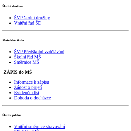
Školní družina
ŠVP školní družiny
Vnitřní řád ŠD
Mateřská škola
ŠVP Předškolní vzdělávání
Školní řád MŠ
Směrnice MŠ
ZÁPIS do MŠ
Informace k zápisu
Žádost o přijetí
Evidenční list
Dohoda o docházce
Školní jídelna
Vnitřní směrnice stravování