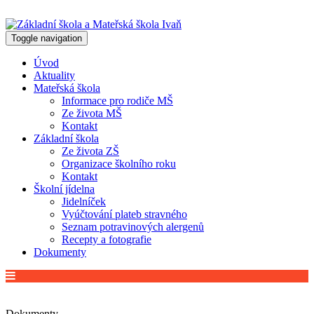
Toggle navigation
Úvod
Aktuality
Mateřská škola
Informace pro rodiče MŠ
Ze života MŠ
Kontakt
Základní škola
Ze života ZŠ
Organizace školního roku
Kontakt
Školní jídelna
Jidelníček
Vyúčtování plateb stravného
Seznam potravinových alergenů
Recepty a fotografie
Dokumenty
Dokumenty