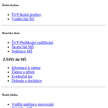
Školní družina
ŠVP školní družiny
Vnitřní řád ŠD
Mateřská škola
ŠVP Předškolní vzdělávání
Školní řád MŠ
Směrnice MŠ
ZÁPIS do MŠ
Informace k zápisu
Žádost o přijetí
Evidenční list
Dohoda o docházce
Školní jídelna
Vnitřní směrnice stravování