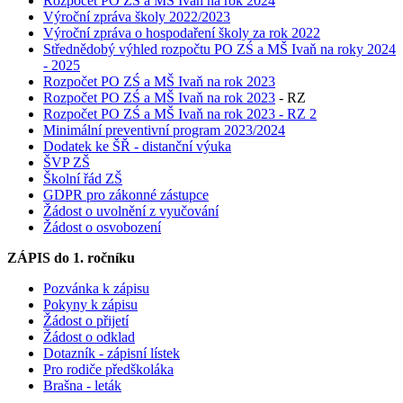
Rozpočet PO ZŠ a MŠ Ivaň na rok 2024
Výroční zpráva školy 2022/2023
Výroční zpráva o hospodaření školy za rok 2022
Střednědobý výhled rozpočtu PO ZŚ a MŠ Ivaň na roky 2024
- 2025
Rozpočet PO ZŚ a MŠ Ivaň na rok 2023
Rozpočet PO ZŚ a MŠ Ivaň na rok 2023
- RZ
Rozpočet PO ZŚ a MŠ Ivaň na rok 2023 - RZ 2
Minimální preventivní program 2023/2024
Dodatek ke ŠŘ - distanční výuka
ŠVP ZŠ
Školní řád ZŠ
GDPR pro zákonné zástupce
Žádost o uvolnění z vyučování
Žádost o osvobození
ZÁPIS do 1. ročníku
Pozvánka k zápisu
Pokyny k zápisu
Žádost o přijetí
Žádost o odklad
Dotazník - zápisní lístek
Pro rodiče předškoláka
Brašna - leták