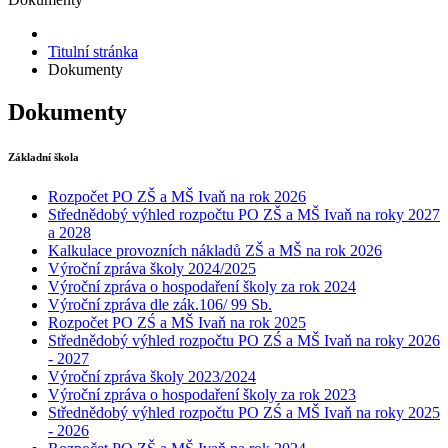
Titulní stránka
Dokumenty
Dokumenty
Základní škola
Rozpočet PO ZŠ a MŠ Ivaň na rok 2026
Střednědobý výhled rozpočtu PO ZŠ a MŠ Ivaň na roky 2027
a 2028
Kalkulace provozních nákladů ZŠ a MŠ na rok 2026
Výroční zpráva školy 2024/2025
Výroční zpráva o hospodaření školy za rok 2024
Výroční zpráva dle zák.106/ 99 Sb.
Rozpočet PO ZŚ a MŠ Ivaň na rok 2025
Střednědobý výhled rozpočtu PO ZŚ a MŠ Ivaň na roky 2026
- 2027
Výroční zpráva školy 2023/2024
Výroční zpráva o hospodaření školy za rok 2023
Střednědobý výhled rozpočtu PO ZŚ a MŠ Ivaň na roky 2025
- 2026