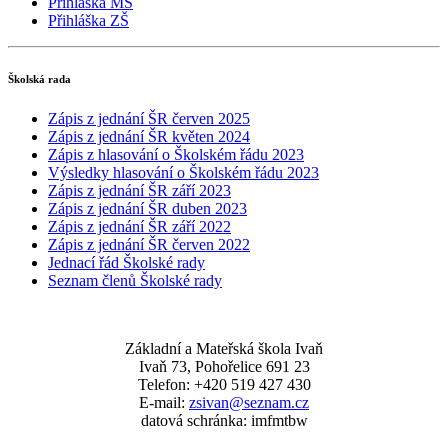
Přihláška MŠ
Přihláška ZŠ
Školská rada
Zápis z jednání ŠR červen 2025
Zápis z jednání ŠR květen 2024
Zápis z hlasování o Školském řádu 2023
Výsledky hlasování o Školském řádu 2023
Zápis z jednání ŠR září 2023
Zápis z jednání ŠR duben 2023
Zápis z jednání ŠR září 2022
Zápis z jednání ŠR červen 2022
Jednací řád Školské rady
Seznam členů Školské rady
Základní a Mateřská škola Ivaň
Ivaň 73, Pohořelice 691 23
Telefon: +420 519 427 430
E-mail:
zsivan@seznam.cz
datová schránka: imfmtbw